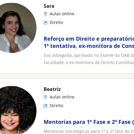
Sara
Aulas online
Direito
Reforço em Direito e preparatór
1ª tentativa, ex-monitora de Cons
mestranda em Lisboa
Sou advogada, aprovada no Exame da OAB de
faculdade, e ex-monitora de Direito Constituc
Beatriz
Aulas online
Direito
Mentorias para 1ª Fase e 2ª Fase 
Mentorias estratégicas para 1ª e 2ª fase d