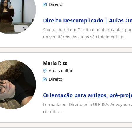
Direito
Direito Descomplicado | Aulas O
Sou bacharel em Direito e ministro aulas par
universitários. As aulas são totalmente p...
Maria Rita
Aulas online
Direito
Orientação para artigos, pré-proj
Formada em Direito pela UFERSA. Advogada a
científicas.