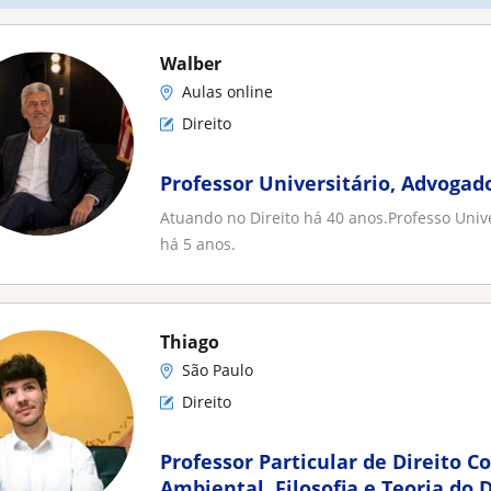
Walber
Aulas online
Direito
Professor Universitário, Advogado
Atuando no Direito há 40 anos.Professo Unive
há 5 anos.
Thiago
São Paulo
Direito
Professor Particular de Direito Co
Ambiental, Filosofia e Teoria do D