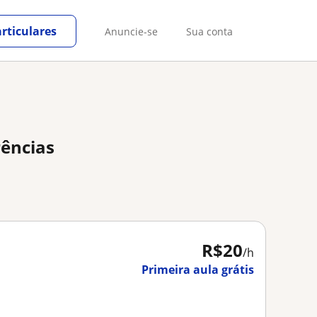
rticulares
Anuncie-se
Sua conta
rências
R$20
/h
Primeira aula grátis