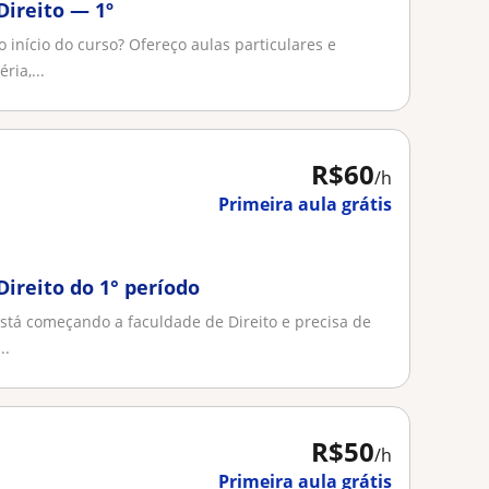
Direito — 1º
 início do curso? Ofereço aulas particulares e
ria,...
R$60
/h
Primeira aula grátis
Direito do 1° período
oEstá começando a faculdade de Direito e precisa de
..
R$50
/h
Primeira aula grátis