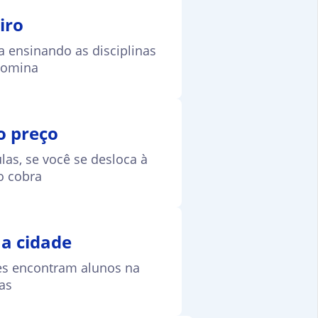
iro
 ensinando as disciplinas
domina
o preço
las, se você se desloca à
o cobra
a cidade
es encontram alunos na
as