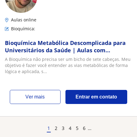
Aulas online
Bioquímica:
Bioquímica Metabólica Descomplicada para
Universitários da Saúde | Aulas com
Nutricionista e Mestrando
A Bioquímica não precisa ser um bicho de sete cabeças. Meu
objetivo é fazer você entender as vias metabólicas de forma
lógica e aplicada, s...
ver mais
Entrar em contato
1
2
3
4
5
6
...