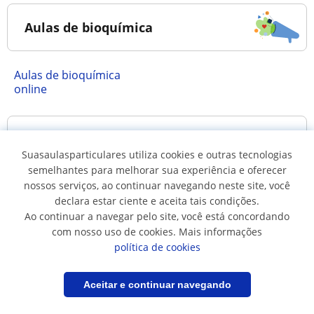
Aulas de bioquímica
Aulas de bioquímica
online
Aulas de bioquímica em...
Suasaulasparticulares utiliza cookies e outras tecnologias
semelhantes para melhorar sua experiência e oferecer
nossos serviços, ao continuar navegando neste site, você
Aulas de bioquímica em
Aulas de bioquímica em
declara estar ciente e aceita tais condições.
Belo Horizonte
Curitiba
Ao continuar a navegar pelo site, você está concordando
Aulas de bioquímica em
Aulas de bioquímica em
com nosso uso de cookies. Mais informações
Fortaleza
Rio de Janeiro
política de cookies
Aulas de bioquímica em
Filtrar
Salvar pesquisa
Aceitar e continuar navegando
São Paulo