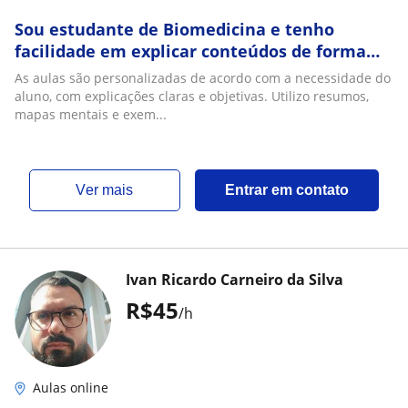
Sou estudante de Biomedicina e tenho
facilidade em explicar conteúdos de forma
clara e organizada. Já utilizo resumos e muito
As aulas são personalizadas de acordo com a necessidade do
mais
aluno, com explicações claras e objetivas. Utilizo resumos,
mapas mentais e exem...
ver mais
Entrar em contato
Ivan Ricardo Carneiro da Silva
R$45
/h
Aulas online