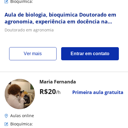
Bioquímica:
Aula de biologia, bioquimica Doutorado em
agronomia, experiência em docência na
objetivo, senar ead!
Doutorado em agronomia
ver mais
Entrar em contato
Maria Fernanda
R$20
/h
Primeira aula gratuita
Aulas online
Bioquímica: