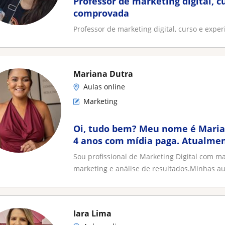
Professor de marketing digital, c
comprovada
Professor de marketing digital, curso e expe
Mariana Dutra
Aulas online
Marketing
Oi, tudo bem? Meu nome é Mariana e atuo há mais de
4 anos com mídia paga. Atualmente trabalho com
Meta Ads, Google Ads, LinkedI
Sou profissional de Marketing Digital com m
marketing e análise de resultados.Minhas aul
Iara Lima