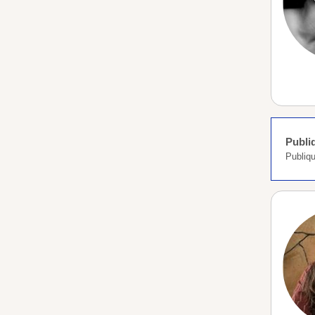
Publi
Publiq