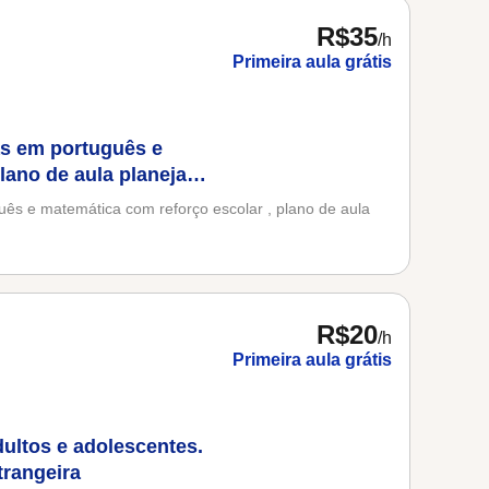
R$35
/h
Primeira aula grátis
as em português e
lano de aula planejado
ês e matemática com reforço escolar , plano de aula
R$20
/h
Primeira aula grátis
dultos e adolescentes.
trangeira