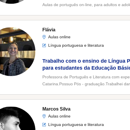
Aulas de português on-line, para adultos e ado
Flávia
Aulas online
Língua portuguesa e literatura
Trabalho com o ensino de Língua P
para estudantes da Educação Básic
e LP para concurso
Professora de Português e Literatura com expe
Catarina.Possuo Pós - graduação.Trabalhei dan
Marcos Silva
Aulas online
Língua portuguesa e literatura