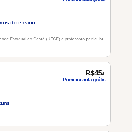
unos do ensino
idade Estadual do Ceará (UECE) e professora particular
R$45
/h
Primeira aula grátis
tura