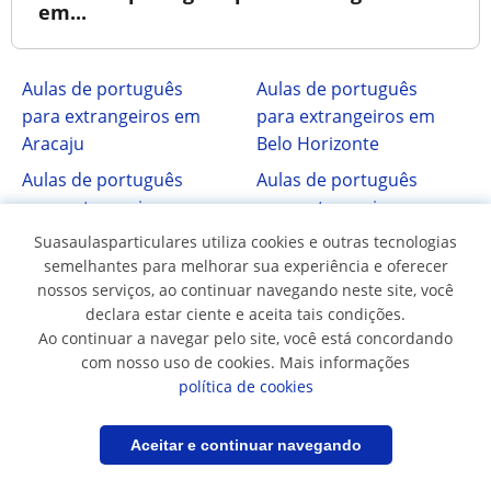
em...
Aulas de português
Aulas de português
para extrangeiros em
para extrangeiros em
Aracaju
Belo Horizonte
Aulas de português
Aulas de português
para extrangeiros em
para extrangeiros em
Brasília
Brusque
Suasaulasparticulares utiliza cookies e outras tecnologias
semelhantes para melhorar sua experiência e oferecer
Aulas de português
Aulas de português
nossos serviços, ao continuar navegando neste site, você
para extrangeiros em
para extrangeiros em
declara estar ciente e aceita tais condições.
Buenos Aires
Carapicuíba
Ao continuar a navegar pelo site, você está concordando
Aulas de português
Aulas de português
com nosso uso de cookies. Mais informações
política de cookies
para extrangeiros em
para extrangeiros em
Curitiba
Florianópolis
Filtrar
Salvar pesquisa
Aceitar e continuar navegando
Aulas de português
Aulas de português
para extrangeiros em
para extrangeiros em