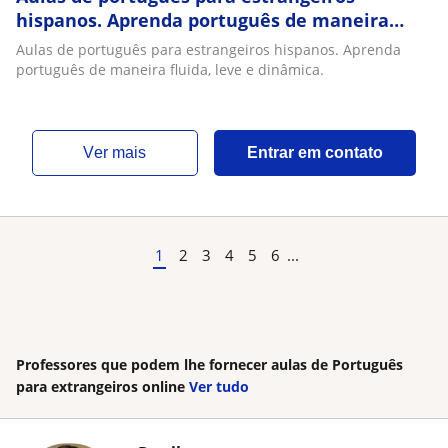
hispanos. Aprenda português de maneira
fluida, leve e dinâmica
Aulas de português para estrangeiros hispanos. Aprenda
português de maneira fluida, leve e dinâmica.
ver mais
Entrar em contato
1
2
3
4
5
6
...
Professores que podem lhe fornecer aulas de Português
para extrangeiros online
Ver tudo