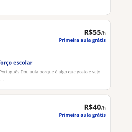
R$55
/h
Primeira aula grátis
forço escolar
 Português.Dou aula porque é algo que gosto e vejo
..
R$40
/h
Primeira aula grátis