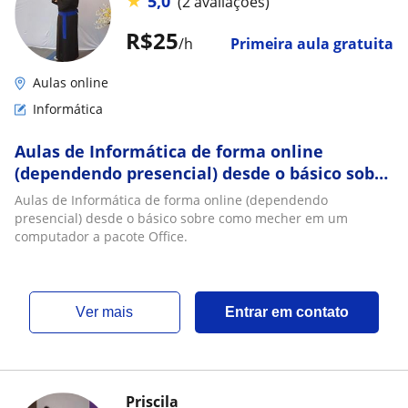
★
5,0
(2 avaliações)
R$25
/h
Primeira aula gratuita
Aulas online
Informática
Aulas de Informática de forma online
(dependendo presencial) desde o básico sobre
como mecher em um computador a pacote
Aulas de Informática de forma online (dependendo
Office
presencial) desde o básico sobre como mecher em um
computador a pacote Office.
ver mais
Entrar em contato
Priscila