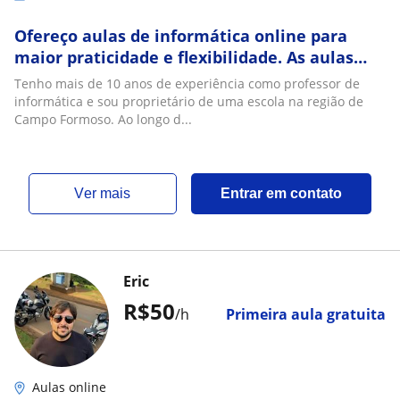
Ofereço aulas de informática online para
maior praticidade e flexibilidade. As aulas
presenciais são realizadas somente com
Tenho mais de 10 anos de experiência como professor de
agenda
informática e sou proprietário de uma escola na região de
Campo Formoso. Ao longo d...
ver mais
Entrar em contato
Eric
R$50
/h
Primeira aula gratuita
Aulas online