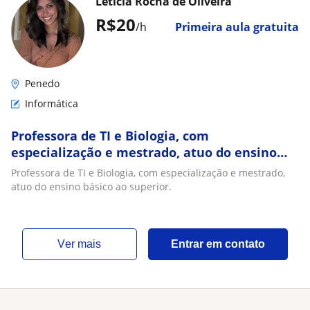
Letícia Rocha de Oliveira
R$20
/h
Primeira aula gratuita
Penedo
Informática
Professora de TI e Biologia, com
especialização e mestrado, atuo do ensino
básico ao superior
Professora de TI e Biologia, com especialização e mestrado,
atuo do ensino básico ao superior.
ver mais
Entrar em contato