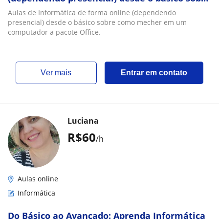
como mecher em um computador a pacote
Aulas de Informática de forma online (dependendo
Office
presencial) desde o básico sobre como mecher em um
computador a pacote Office.
ver mais
Entrar em contato
Luciana
R$60
/h
Aulas online
Informática
Do Básico ao Avançado: Aprenda Informática