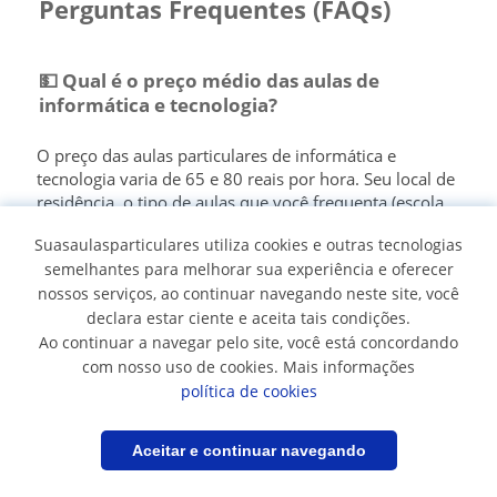
Perguntas Frequentes (FAQs)
💵 Qual é o preço médio das aulas de
informática e tecnologia?
O preço das aulas particulares de informática e
tecnologia varia de 65 e 80 reais por hora. Seu local de
residência, o tipo de aulas que você frequenta (escola,
em casa ou online) ou a experiência do professor serão
Suasaulasparticulares utiliza cookies e outras tecnologias
fundamentais para determinar um preço específico.
semelhantes para melhorar sua experiência e oferecer
nossos serviços, ao continuar navegando neste site, você
Clique aqui para ver a
lista completa de preços
.
declara estar ciente e aceita tais condições.
Ao continuar a navegar pelo site, você está concordando
💻 O que eu preciso para iniciar as aulas de
com nosso uso de cookies. Mais informações
informática e tecnologia?
política de cookies
Seu
professor de informática e tecnologia
lhe dirá
Filtrar
Salvar pesquisa
Aceitar e continuar navegando
quais dispositivos e ferramentas você precisa para
iniciar suas aulas. Se você for para uma academia, ou