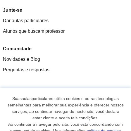
Junte-se
Dar aulas particulares
Alunos que buscam professor
Comunidade
Novidades e Blog
Perguntas e respostas
Fantástica
★★★★★
9,5/10
Suasaulasparticulares utiliza cookies e outras tecnologias
semelhantes para melhorar sua experiência e oferecer nossos
305915
opiniões de alunos
serviços, ao continuar navegando neste site, você declara
estar ciente e aceita tais condições.
Ao continuar a navegar pelo site, você está concordando com
© 2007 - 2026 Suas aulas particulares
nosso uso de cookies. Mais informações
política de cookies