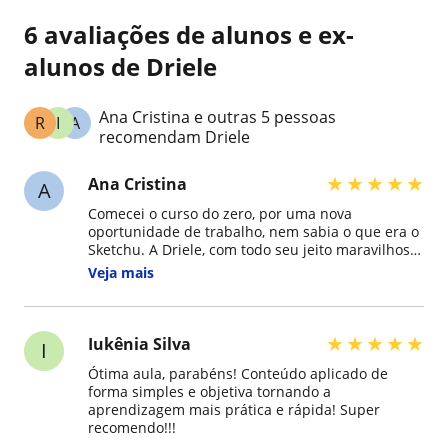
6 avaliações de alunos e ex-
alunos de Driele
Ana Cristina e outras 5 pessoas
R
I
A
recomendam Driele
★
★
★
★
★
Ana Cristina
A
Comecei o curso do zero, por uma nova
oportunidade de trabalho, nem sabia o que era o
Sketchu. A Driele, com todo seu jeito maravilhoso
de ensino, me fez amar a experiência de
Veja mais
aprender esse novo, na minha vida. Ela não é
apenas uma pessoa formada na área, uma
professora... Ela nasceu com o dom de ensinar.
Indico de olhos fechados. Aprendizado com
★
★
★
★
★
Iukênia Silva
I
perfeccionismo, pq ela ama o que faz. Obrigada
Ótima aula, parabéns! Conteúdo aplicado de
por tudo ??
forma simples e objetiva tornando a
aprendizagem mais prática e rápida! Super
recomendo!!!