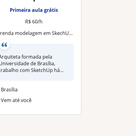
Primeira aula grátis
R$ 60/h
prenda modelagem em SkechUp para iniciantes
Arquiteta formada pela
Universidade de Brasília,
trabalho com SketchUp há
mais de 10...
Brasília
Vem até você