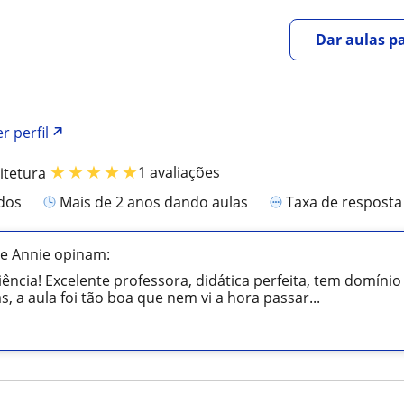
Dar aulas pa
r perfil
★
★
★
★
★
1 avaliações
itetura
ados
mais de 2 anos dando aulas
Taxa de respost
de Annie opinam:
iência! Excelente professora, didática perfeita, tem domín
as, a aula foi tão boa que nem vi a hora passar...