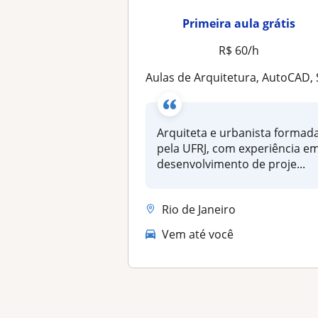
Primeira aula grátis
R$ 60/h
Aulas de Arquitetura, AutoCAD, SketchUp, Revit, e desenvolvimento de projetos acadêmicos, escrita e portfólio para edi
Arquiteta e urbanista formad
pela UFRJ, com experiência e
desenvolvimento de proje...
Rio de Janeiro
Vem até você