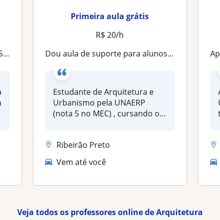
Primeira aula grátis
R$ 20/h
tais
Dou aula de suporte para alunos de arquitetura até o 5° período
A
a
Estudante de Arquitetura e
m
Urbanismo pela UNAERP
(nota 5 no MEC) , cursando o
5° per...
Ribeirão Preto
Vem até você
Veja todos os professores online de Arquitetura