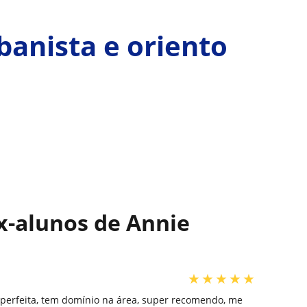
banista e oriento
ex-alunos de Annie
★
★
★
★
★
a perfeita, tem domínio na área, super recomendo, me