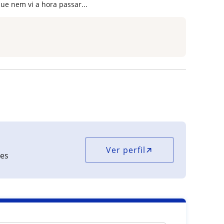
que nem vi a hora passar...
Ver perfil
ões