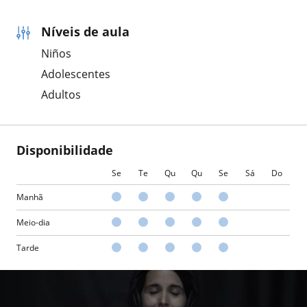
Níveis de aula
Niños
Adolescentes
Adultos
Disponibilidade
Se
Te
Qu
Qu
Se
Sá
Do
Manhã
Meio-dia
Tarde