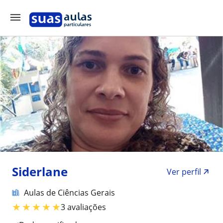
Siderlane
Ver perfil
Aulas de Ciências Gerais
★
★
★
★
★
3 avaliações