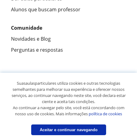
Alunos que buscam professor
Comunidade
Novidades e Blog
Perguntas e respostas
Fantástica
★★★★★
9,5/10
Suasaulasparticulares utiliza cookies e outras tecnologias
semelhantes para melhorar sua experiência e oferecer nossos
305915
opiniões de alunos
serviços, ao continuar navegando neste site, você declara estar
ciente e aceita tais condições.
Ao continuar a navegar pelo site, você está concordando com
© 2007 - 2026 Suas aulas particulares
nosso uso de cookies. Mais informações
política de cookies
Mapa do site:
Professores particulares
R$ 40
/h
Aceitar e continuar navegando
Entre em contato
Primeira aula gratuita