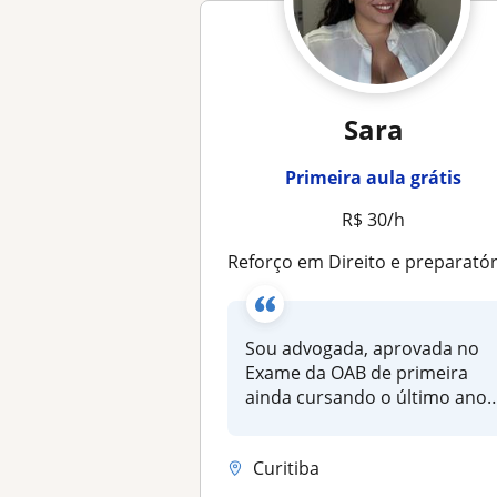
Sara
Primeira aula grátis
R$ 30/h
Reforço em Direito e preparatório OAB | aprovada na 1ª tentativa, ex-monitora de Constitucional e mestranda em Lis
Sou advogada, aprovada no
Exame da OAB de primeira
ainda cursando o último ano
da fa...
Curitiba