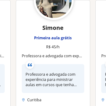
Simone
Primeira aula grátis
R$ 45/h
boa
Professora e advogada com experiência para ministrar aulas em cursos que tenham matérias relacionadas ao Direito
Pro
Professora e advogada com
experiência para ministrar
P
aulas em cursos que tenham
maté...
Curitiba