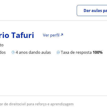
Dar aulas pa
io Tafuri
Ver perfil
ito
ados
4 anos dando aulas
Taxa de resposta
100%
sor de direitocivil para reforço e aprendizagem