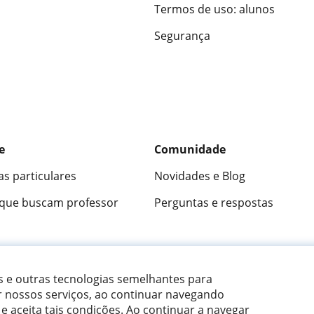
Termos de uso: alunos
Segurança
e
Comunidade
as particulares
Novidades e Blog
 que buscam professor
Perguntas e respostas
ica
9,5/10
★★★★★
9,5/10
305826
opini
es e outras tecnologias semelhantes para
r nossos serviços, ao continuar navegando
 e aceita tais condições.
Ao continuar a navegar