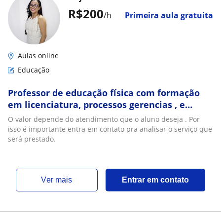
R$200
/h
Primeira aula gratuita
Aulas online
Educação
Professor de educação física com formação
em licenciatura, processos gerencias , e
terapeuta de alta performance . Atend on-
O valor depende do atendimento que o aluno deseja . Por
line
isso é importante entra em contato pra analisar o serviço que
será prestado.
ver mais
Entrar em contato