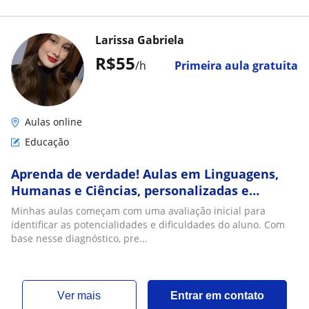
Larissa Gabriela
R$55
/h
Primeira aula gratuita
Aulas online
Educação
Aprenda de verdade! Aulas em Linguagens,
Humanas e Ciências, personalizadas e
adaptadas por professora especialista em
Minhas aulas começam com uma avaliação inicial para
Educação Es
identificar as potencialidades e dificuldades do aluno. Com
base nesse diagnóstico, pre...
ver mais
Entrar em contato