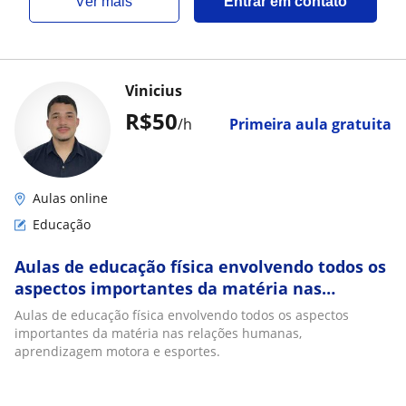
ver mais
Entrar em contato
Vinicius
R$50
/h
Primeira aula gratuita
Aulas online
Educação
Aulas de educação física envolvendo todos os
aspectos importantes da matéria nas
relações humanas, aprendizagem motora e
Aulas de educação física envolvendo todos os aspectos
esportes
importantes da matéria nas relações humanas,
aprendizagem motora e esportes.