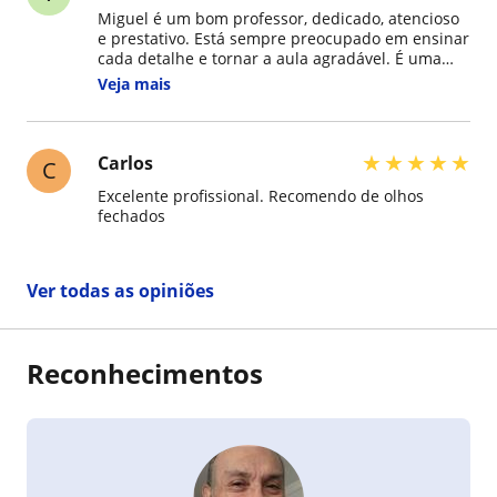
comprometido e atencioso.
Miguel é um bom professor, dedicado, atencioso
e prestativo. Está sempre preocupado em ensinar
cada detalhe e tornar a aula agradável. É uma
ótima opção para quem busca aprender
Veja mais
espanhol.
★
★
★
★
★
Carlos
C
Excelente profissional. Recomendo de olhos
fechados
Ver todas as opiniões
Reconhecimentos