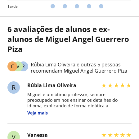
Tarde
6 avaliações de alunos e ex-
alunos de Miguel Angel Guerrero
Piza
Rúbia Lima Oliveira e outras 5 pessoas
C
V
R
recomendam Miguel Angel Guerrero Piza
★
★
★
★
★
Rúbia Lima Oliveira
R
Miguel é um ótimo professor, sempre
preocupado em nos ensinar os detalhes do
idioma, explicando de forma didática a
importância de cada detalhe do idioma. É
Veja mais
paciente, gentil e muito flexível, estando sempre
disposto a remanejar as aulas quando tenho
imprevistos ou conflitos de agenda com o
trabalho. Recomento muito! Profissional ético,
★
★
★
★
★
Vanessa
V