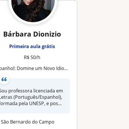
Bárbara Dionizio
Primeira aula grátis
R$ 50/h
panhol: Domine um Novo Idioma com Aulas Personalizadas
Sou professora licenciada em
tras (Português/Espanhol),
formada pela UNESP, e pos...
São Bernardo do Campo