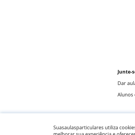
Junte-s
Dar aul
Alunos
Fantást
Suasaulasparticulares utiliza cooki
melhorar sua experiência e oferece