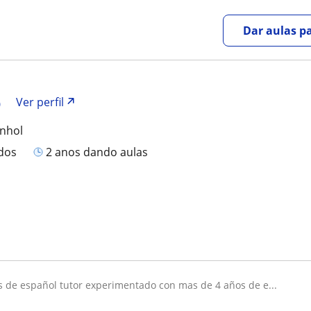
Dar aulas pa
o
Ver perfil
anhol
ados
2 anos dando aulas
as de español tutor experimentado con mas de 4 años de e...