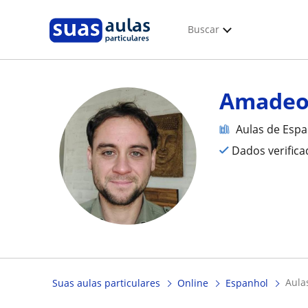
Buscar
Amade
Aulas de Esp
Dados verific
aul
Suas aulas particulares
Online
Espanhol