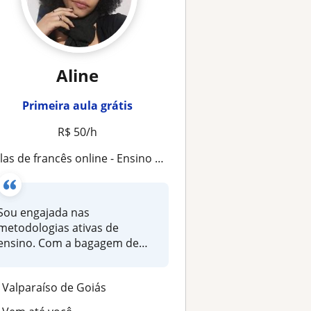
Aline
Primeira aula grátis
R$ 50/h
las de francês online - Ensino contextualizado e no seu ritmo
Sou engajada nas
metodologias ativas de
ensino. Com a bagagem de
quem já viveu na Fr...
Valparaíso de Goiás