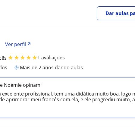
Dar aulas pa
Ver perfil
★
★
★
★
★
1 avaliações
cês
ados
mais de 2 anos dando aulas
de Noémie opinam:
excelente profissional, tem uma didática muito boa, logo
e aprimorar meu francês com ela, e ele progrediu muito, a 