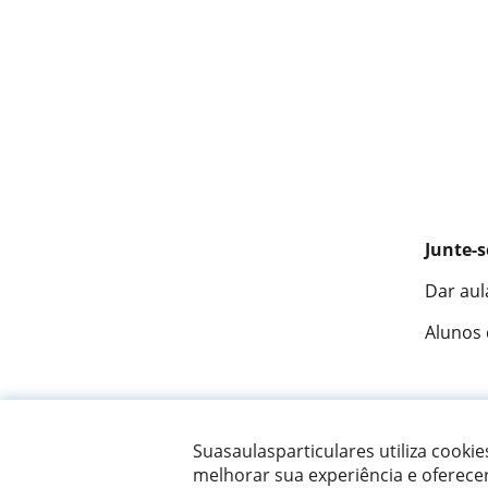
Junte-s
Dar aul
Alunos
Fantást
Suasaulasparticulares utiliza cooki
melhorar sua experiência e oferece