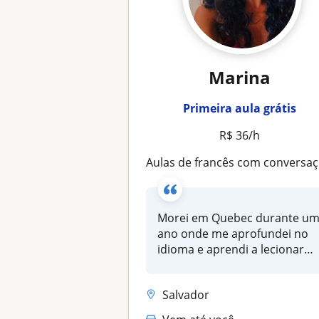
Marina
Primeira aula grátis
R$ 36/h
Aulas de francês com conversação, gramática, vídeos e muita diversão
Morei em Quebec durante u
ano onde me aprofundei no
idioma e aprendi a lecionar
mor...
Salvador