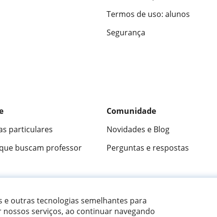
Termos de uso: alunos
Segurança
e
Comunidade
as particulares
Novidades e Blog
 que buscam professor
Perguntas e respostas
ica
9,5/10
★★★★★
9,5/10
305915
opini
es e outras tecnologias semelhantes para
r nossos serviços, ao continuar navegando