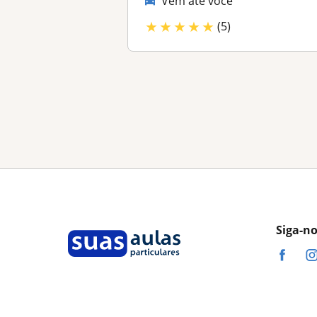
Vem até você
★
★
★
★
★
(5)
Siga-n