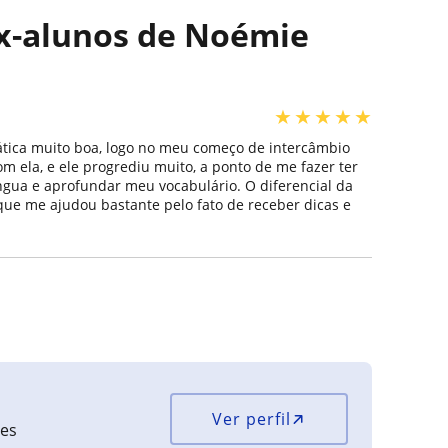
ex-alunos de Noémie
★
★
★
★
★
ática muito boa, logo no meu começo de intercâmbio
 ela, e ele progrediu muito, a ponto de me fazer ter
ngua e aprofundar meu vocabulário. O diferencial da
que me ajudou bastante pelo fato de receber dicas e
Ver perfil
ões