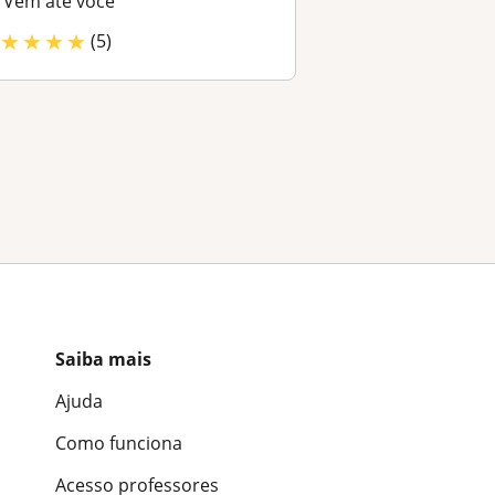
Vem até você
★
★
★
★
(5)
Saiba mais
Ajuda
Como funciona
Acesso professores