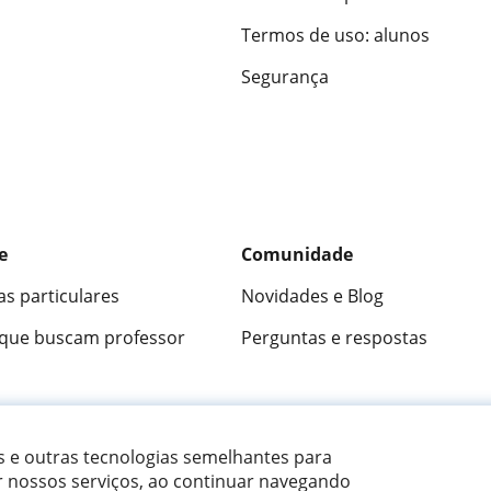
Termos de uso: alunos
Segurança
e
Comunidade
as particulares
Novidades e Blog
 que buscam professor
Perguntas e respostas
ica
9,5/10
★★★★★
9,5/10
305915
opini
es e outras tecnologias semelhantes para
r nossos serviços, ao continuar navegando