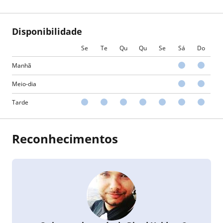
Disponibilidade
Se
Te
Qu
Qu
Se
Sá
Do
Manhã
Meio-dia
Tarde
Reconhecimentos