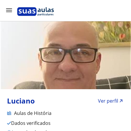
Luciano
Ver perfil
Aulas de História
Dados verificados