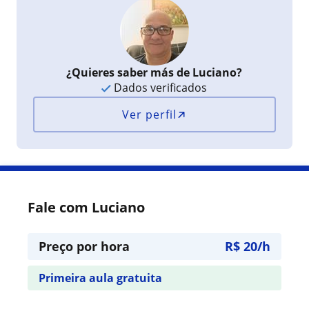
¿Quieres saber más de Luciano?
Dados verificados
Ver perfil
Fale com Luciano
Preço por hora
R$ 20/h
Primeira aula gratuita