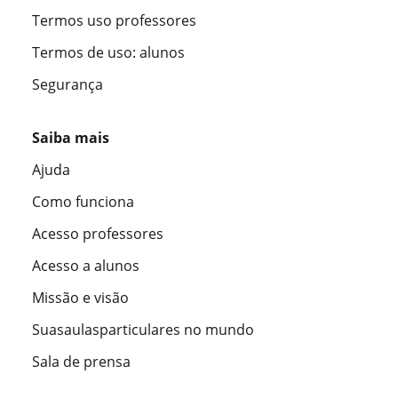
Termos uso professores
Termos de uso: alunos
Segurança
Saiba mais
Ajuda
Como funciona
Acesso professores
Acesso a alunos
Missão e visão
Suasaulasparticulares no mundo
Sala de prensa