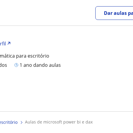
Dar aulas pa
fil
rmática para escritório
ados
1 ano dando aulas
aulas de microsoft power bi e dax
scritório