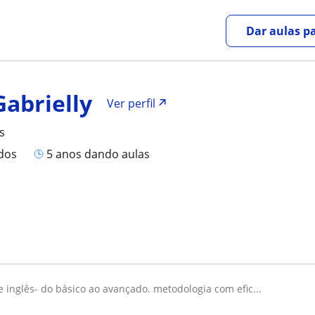
Dar aulas pa
Gabrielly
Ver perfil
s
ados
5 anos dando aulas
de inglês- do básico ao avançado. metodologia com efic...