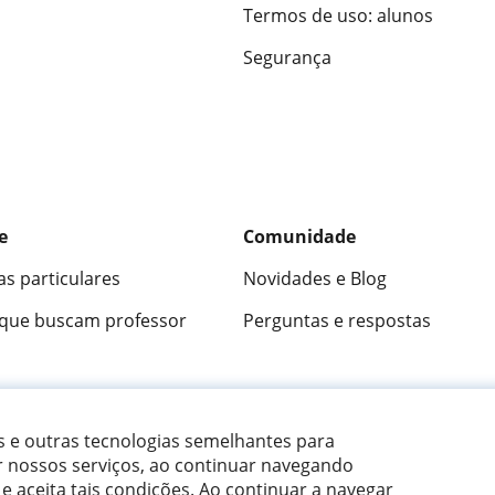
Termos de uso: alunos
Segurança
e
Comunidade
as particulares
Novidades e Blog
 que buscam professor
Perguntas e respostas
ica
9,5/10
★★★★★
9,5/10
305915
opini
es e outras tecnologias semelhantes para
r nossos serviços, ao continuar navegando
 e aceita tais condições.
Ao continuar a navegar