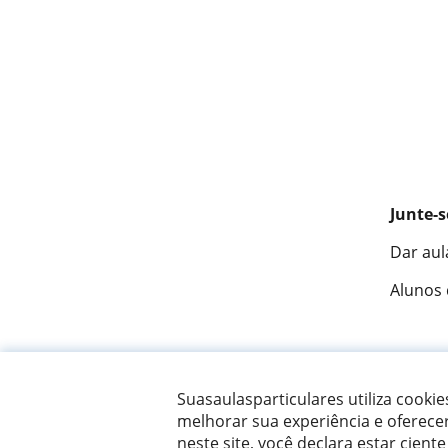
Junte-s
Dar aul
Alunos
Fantást
Suasaulasparticulares utiliza cooki
melhorar sua experiência e oferece
neste site, você declara estar ciente