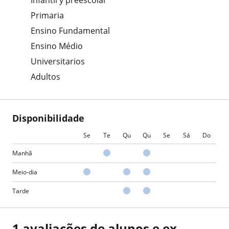
Infantil y preescolar
Primaria
Ensino Fundamental
Ensino Médio
Universitarios
Adultos
Disponibilidade
Se
Te
Qu
Qu
Se
Sá
Do
Manhã
Meio-dia
Tarde
1 avaliações de alunos e ex-