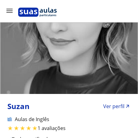
Suzan
Ver perfil
Aulas de Inglês
★
★
★
★
★
1 avaliações