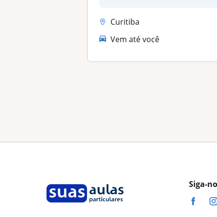
nece...
Curitiba
Vem até você
Siga-n