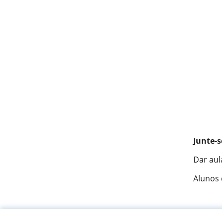
Junte-s
Dar aul
Alunos