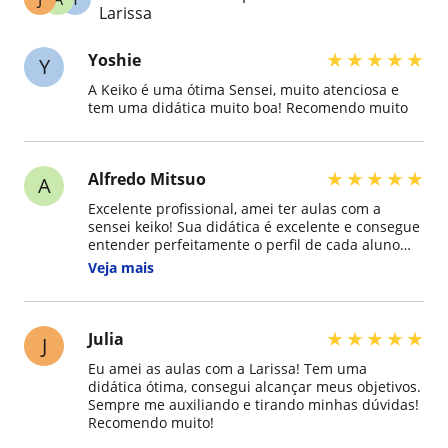
Larissa
★
★
★
★
★
Yoshie
Y
A Keiko é uma ótima Sensei, muito atenciosa e
tem uma didática muito boa! Recomendo muito
★
★
★
★
★
Alfredo Mitsuo
A
Excelente profissional, amei ter aulas com a
sensei keiko! Sua didática é excelente e consegue
entender perfeitamente o perfil de cada aluno
para adaptar conforme suas necessidades!
Veja mais
Recomendo de olhos fechados para qualquer um
que queira aprender japonês do zero!!
★
★
★
★
★
Julia
J
Eu amei as aulas com a Larissa! Tem uma
didática ótima, consegui alcançar meus objetivos.
Sempre me auxiliando e tirando minhas dúvidas!
Recomendo muito!