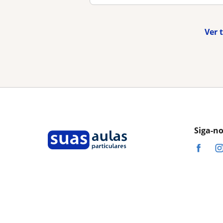
Ver 
Siga-n