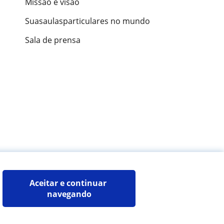
Missão e visão
Suasaulasparticulares no mundo
Sala de prensa
ões de alunos
Aceitar e continuar 
navegando
Mapa do site:
Professores particulares