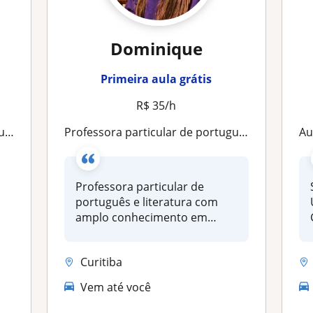
Dominique
Primeira aula grátis
R$ 35/h
ra
Professora particular de português e literatura com amplo conhecimento em revisão de texto e domínio do conteúdo para vestibular
A
Professora particular de
português e literatura com
amplo conhecimento em
revisão de...
Curitiba
Vem até você