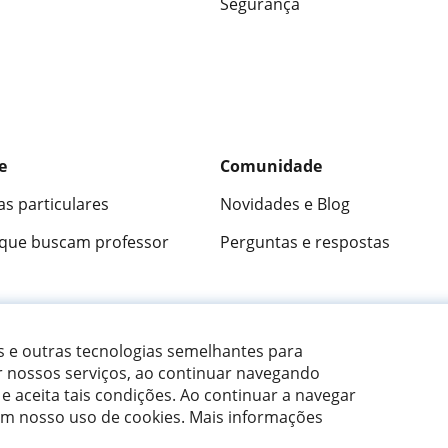
Segurança
e
Comunidade
as particulares
Novidades e Blog
 que buscam professor
Perguntas e respostas
ica
9,5/10
★★★★★
9,5/10
305915
opini
es e outras tecnologias semelhantes para
r nossos serviços, ao continuar navegando
 e aceita tais condições.
Ao continuar a navegar
om nosso uso de cookies. Mais informações