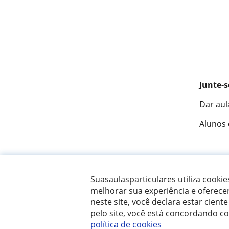
Junte-s
Dar aul
Alunos
Fantást
Suasaulasparticulares utiliza cooki
melhorar sua experiência e oferece
neste site, você declara estar ciente
© 2007 - 2026 Suas aulas particulares
pelo site, você está concordando c
política de cookies