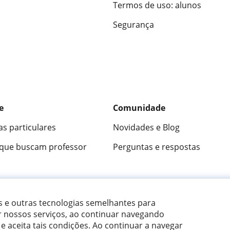
Termos de uso: alunos
Segurança
e
Comunidade
as particulares
Novidades e Blog
 que buscam professor
Perguntas e respostas
ica
9,5/10
★★★★★
9,5/10
305883
opini
es e outras tecnologias semelhantes para
r nossos serviços, ao continuar navegando
 e aceita tais condições.
Ao continuar a navegar