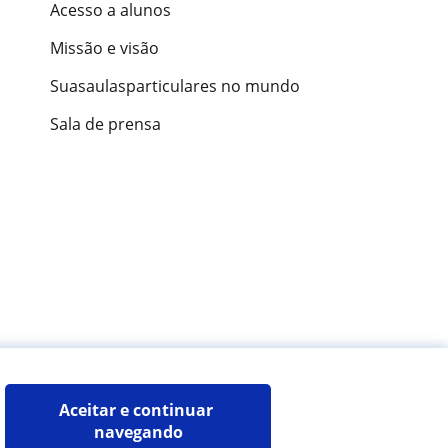
Acesso a alunos
Missão e visão
Suasaulasparticulares no mundo
Sala de prensa
ões de alunos
Aceitar e continuar 
navegando
Mapa do site:
Professores particulares