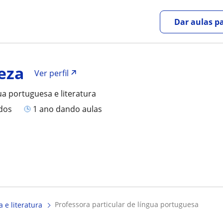
Dar aulas pa
eza
Ver perfil
ua portuguesa e literatura
ados
1 ano dando aulas
professora particular de língua portuguesa
 e literatura