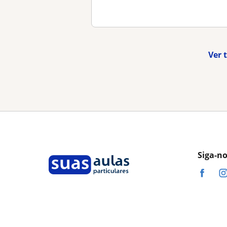
Ver 
Siga-n