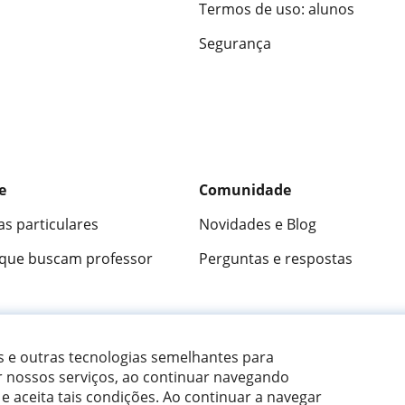
Termos de uso: alunos
Segurança
e
Comunidade
as particulares
Novidades e Blog
 que buscam professor
Perguntas e respostas
ica
9,5/10
★★★★★
9,5/10
305915
opini
es e outras tecnologias semelhantes para
r nossos serviços, ao continuar navegando
 e aceita tais condições.
Ao continuar a navegar