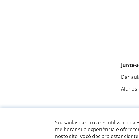
Junte-s
Dar aul
Alunos
Fantást
Suasaulasparticulares utiliza cooki
melhorar sua experiência e oferece
neste site, você declara estar ciente
© 2007 - 2026 Suas aulas particulares