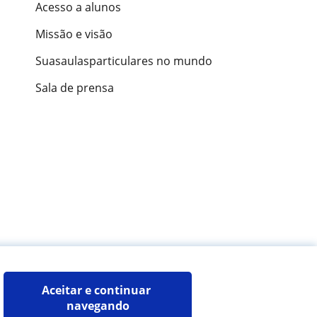
Acesso a alunos
Missão e visão
Suasaulasparticulares no mundo
Sala de prensa
ões de alunos
Aceitar e continuar 
navegando
Mapa do site:
Professores particulares