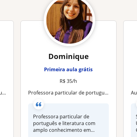
Dominique
Primeira aula grátis
R$ 35/h
ra
Professora particular de português e literatura com amplo conhecimento em revisão de texto e domínio do conteúdo para vestibular
A
Professora particular de
português e literatura com
amplo conhecimento em
revisão de...