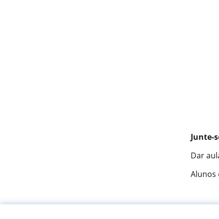
Junte-s
Dar aul
Alunos
Fantást