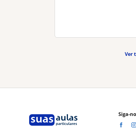
Ver 
Siga-n