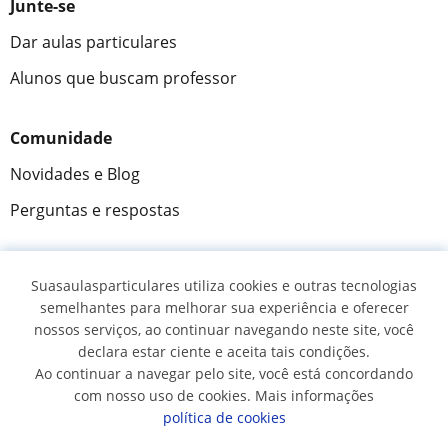
Junte-se
Dar aulas particulares
Alunos que buscam professor
Comunidade
Novidades e Blog
Perguntas e respostas
Suasaulasparticulares utiliza cookies e outras tecnologias
Fantástica
★★★★★
9,5/10
semelhantes para melhorar sua experiência e oferecer
nossos serviços, ao continuar navegando neste site, você
305883
opiniões de alunos
declara estar ciente e aceita tais condições.
Ao continuar a navegar pelo site, você está concordando
com nosso uso de cookies. Mais informações
© 2007 - 2026 Suas aulas particulares
política de cookies