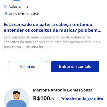
Aulas online
Linguagem musical
Está cansado de bater a cabeça tentando
entender os conceitos da musica? pois bem
essa fase acabou! estou aqui para mostrar de
Está cansado de bater a cabeça tentando entender os
uma forma diferente com
conceitos da musica? pois bem essa fase acabou! estou aqui
para mostrar de uma forma di...
ver mais
Entrar em contato
Marcone Antonio Gomes Souza
R$100
/h
Primeira aula gratuita