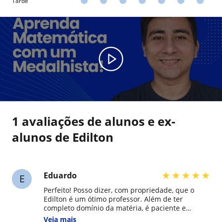
Tarde
1 avaliações de alunos e ex-
alunos de Edilton
★
★
★
★
★
Eduardo
E
Perfeito! Posso dizer, com propriedade, que o
Edilton é um ótimo professor. Além de ter
completo domínio da matéria, é paciente e
explica muito bem. Consegui tirar 9 na prova de
Veja mais