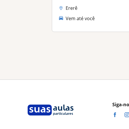
Ererê
Vem até você
Siga-n