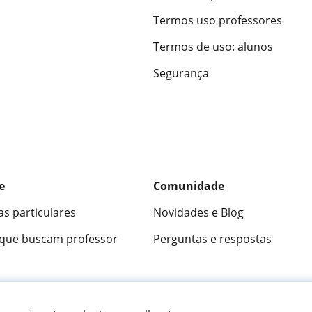
Termos uso professores
Termos de uso: alunos
Segurança
e
Comunidade
as particulares
Novidades e Blog
 que buscam professor
Perguntas e respostas
ica
9,5/10
★★★★★
9,5/10
305915
opini