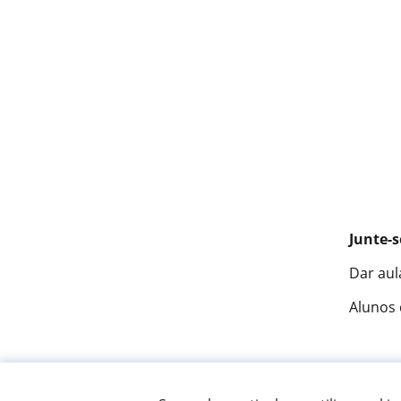
Junte-s
Dar aul
Alunos
Fantást