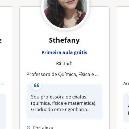
z
Sthefany
Primeira aula grátis
R$ 35/h
Professora de Química, Física e Matemática. Formada em Engenharia Química e atualmente mestranda em Engenharia Química. Aulas desc
o
Au
Sou professora de exatas
(química, física e matemática).
Graduada em Engenharia
Quím...
Fortaleza