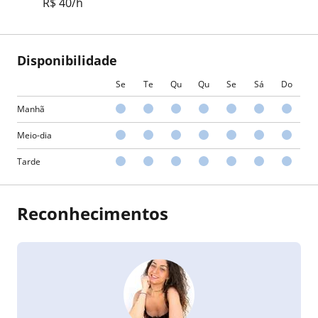
R$ 40/h
Disponibilidade
Se
Te
Qu
Qu
Se
Sá
Do
Manhã
Meio-dia
Tarde
Reconhecimentos