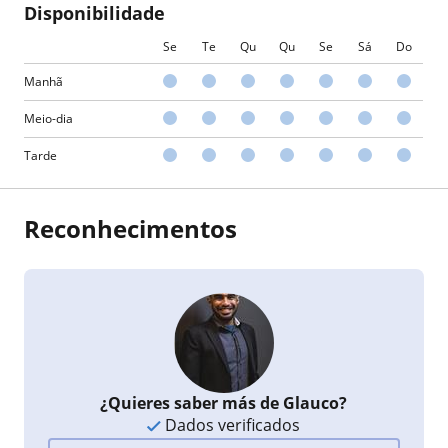
Disponibilidade
Se
Te
Qu
Qu
Se
Sá
Do
Manhã
Meio-dia
Tarde
Reconhecimentos
¿Quieres saber más de Glauco?
Dados verificados