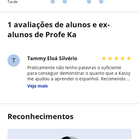
Tarde
1 avaliações de alunos e ex-
alunos de Profe Ka
★
★
★
★
★
Tammy Eloá Silvério
T
Praticamente não tenho palavras o suficiente
para conseguir demonstrar o quanto que a Kassy
me ajudou a aprender o espanhol. Recomendo a
professora Kassy com toda a minha confiança.
Veja mais
Durante o período que estive estudando com ela,
foi uma professora muito dinâmica, consegue
ensinar todos o grupo da faixa etária, comecei
aprendendo com ela aos 15 anos e finalizei a
minha aprendizagem aos 19 anos, finalizei o meu
Reconhecimentos
curso realizando o Serviço Internacional de
Avaliação de Língua Espanhola (SIELE), onde
conquistei o nivel B1. Durante o período em que
tive aulas com ela, pude perceber seu profundo