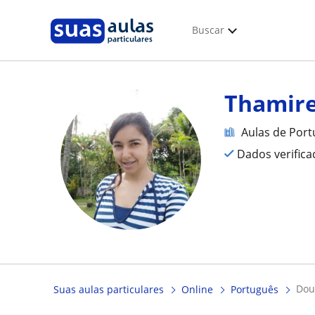
Buscar
Thamir
Aulas de Por
Dados verific
do
Suas aulas particulares
Online
Português