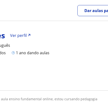
Dar aulas pa
es
Ver perfil
tuguês
ados
1 ano dando aulas
u aula ensino fundamental online, estou cursando pedagogia