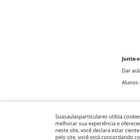
Junte-s
Dar aul
Alunos
Fantást
Suasaulasparticulares utiliza cooki
melhorar sua experiência e oferece
neste site, você declara estar ciente
© 2007 - 2026 Suas aulas particulares
pelo site, você está concordando c