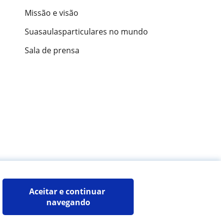
Missão e visão
Suasaulasparticulares no mundo
Sala de prensa
ões de alunos
Aceitar e continuar 
navegando
Mapa do site:
Professores particulares