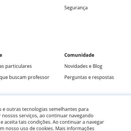
Segurança
e
Comunidade
as particulares
Novidades e Blog
 que buscam professor
Perguntas e respostas
ica
9,5/10
★★★★★
9,5/10
305883
opini
es e outras tecnologias semelhantes para
r nossos serviços, ao continuar navegando
 e aceita tais condições.
Ao continuar a navegar
om nosso uso de cookies. Mais informações