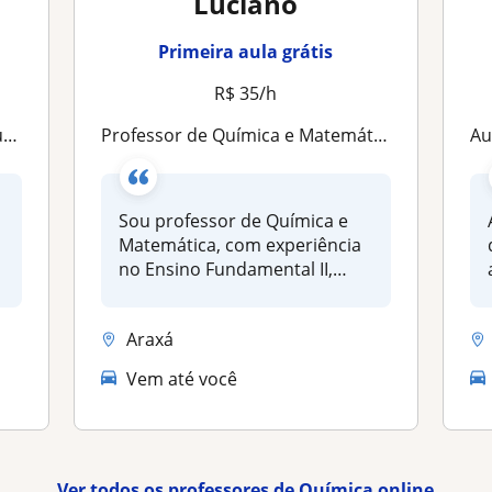
Luciano
Primeira aula grátis
R$ 35/h
m
Professor de Química e Matemática com experiência no Ensino Médio, aulas personalizadas presenciais e online
Au
Sou professor de Química e
Matemática, com experiência
no Ensino Fundamental II,
Ens...
Araxá
Vem até você
Ver todos os professores de Química online