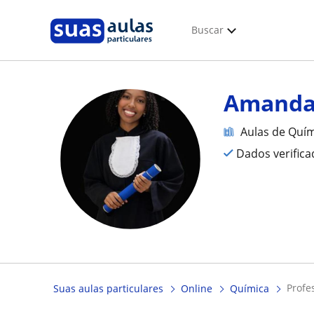
Buscar
Amand
Aulas de Quí
Dados verific
prof
Suas aulas particulares
Online
Química