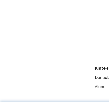
Junte-s
Dar aul
Alunos
Fantást