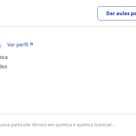
Dar aulas pa
a
Ver perfil
mica
ados
essora particular técnico em química e química licenciat...