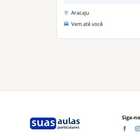
Aracaju
Vem até você
Siga-n