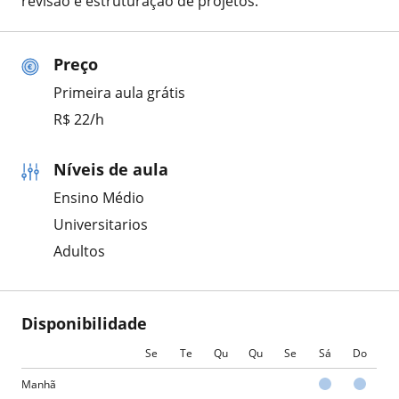
revisão e estruturação de projetos.
Preço
Primeira aula grátis
R$ 22/h
Níveis de aula
Ensino Médio
Universitarios
Adultos
Disponibilidade
Se
Te
Qu
Qu
Se
Sá
Do
Manhã