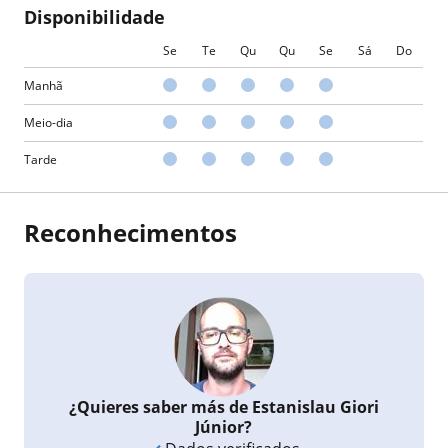
Disponibilidade
Se
Te
Qu
Qu
Se
Sá
Do
Manhã
Meio-dia
Tarde
Reconhecimentos
¿Quieres saber más de Estanislau Giori
Júnior?