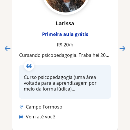
Larissa
Primeira aula grátis
R$ 20/h
Cursando psicopedagogia. Trabalhei 2022 com o 6°ano( matemática,inglês) Metade desse ano com o outro 6° e agora estou com o 2°ano
Curso psicopedagogia (uma área
voltada para a aprendizagem por
meio da forma lúdica)...
Campo Formoso
Vem até você