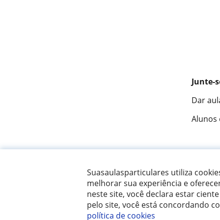
Junte-s
Dar aul
Alunos
Fantást
Suasaulasparticulares utiliza cooki
melhorar sua experiência e oferece
neste site, você declara estar ciente
© 2007 - 2026 Suas aulas particulares
pelo site, você está concordando c
política de cookies