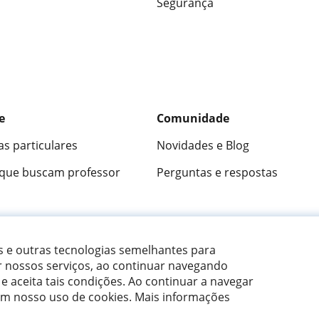
Segurança
e
Comunidade
as particulares
Novidades e Blog
 que buscam professor
Perguntas e respostas
ica
9,5/10
★★★★★
9,5/10
305826
opini
es e outras tecnologias semelhantes para
r nossos serviços, ao continuar navegando
 e aceita tais condições.
Ao continuar a navegar
om nosso uso de cookies. Mais informações