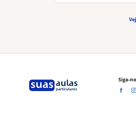
Ve
Siga-n