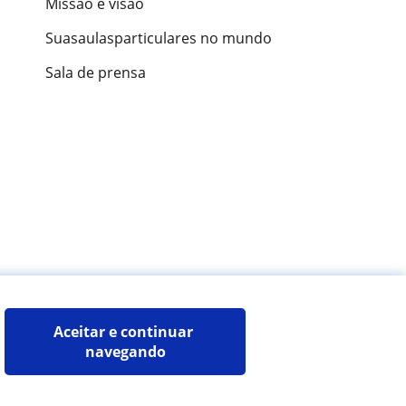
Missão e visão
Suasaulasparticulares no mundo
Sala de prensa
ões de alunos
Aceitar e continuar 
navegando
Mapa do site:
Professores particulares