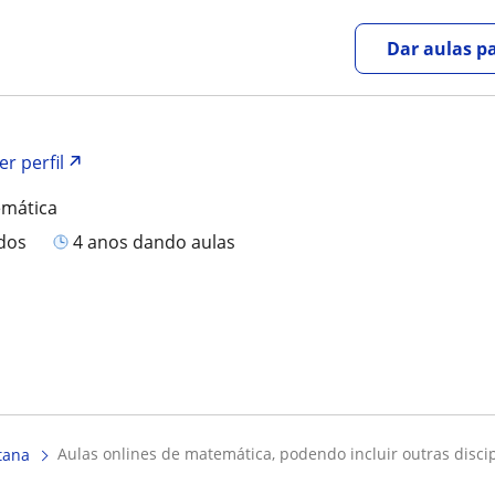
Dar aulas pa
er perfil
emática
ados
4 anos dando aulas
aulas onlines de matemática, podendo incluir outras discipl
tana