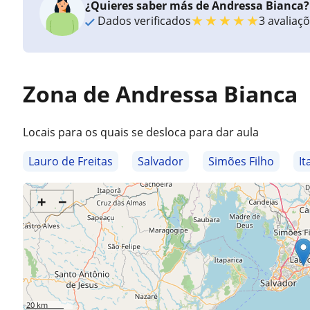
¿Quieres saber más de Andressa Bianca?
★
★
★
★
★
Dados verificados
3 avaliaç
Zona de Andressa Bianca
Locais para os quais se desloca para dar aula
Lauro de Freitas
Salvador
Simões Filho
It
+
−
20 km