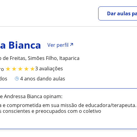
Dar aulas pa
a Bianca
Ver perfil
 de Freitas, Simões Filho, Itaparica
★
★
★
★
★
3 avaliações
ro
ados
4 anos dando aulas
de Andressa Bianca opinam:
a e comprometida em sua missão de educadora/terapeuta.
 conscientes e preocupados com o coletivo