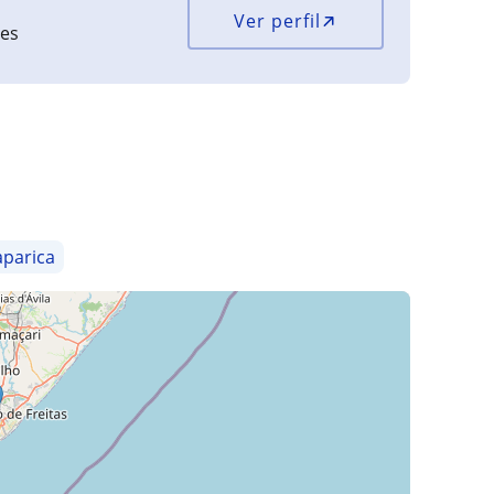
Ver perfil
ões
aparica