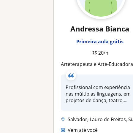
Andressa Bianca
Primeira aula grátis
R$ 20/h
Arteterapeuta e Arte-Educadora (Teatro/Dança/Artes Visuais) e Yoga - Para todas as Idad
Profissional com experiência
nas múltiplas linguagens, em
projetos de dança, teatro,...
Salvador, Lauro de Freitas, Simões Filho, Itaparica
Vem até você