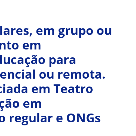
lares, em grupo ou
ento em
educação para
sencial ou remota.
ciada em Teatro
ação em
no regular e ONGs