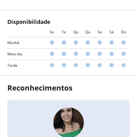
Disponibilidade
Se
Te
Qu
Qu
Se
Sá
Do
Manhã
Meio-dia
Tarde
Reconhecimentos