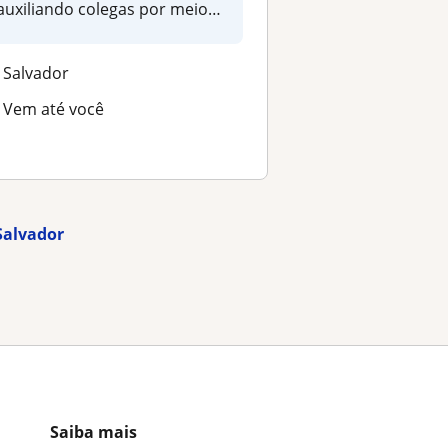
auxiliando colegas por meio
de...
Salvador
Vem até você
Salvador
Saiba mais