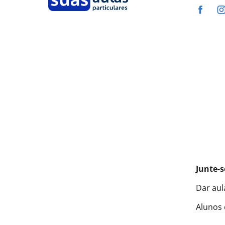
Junte-s
Dar aul
Alunos