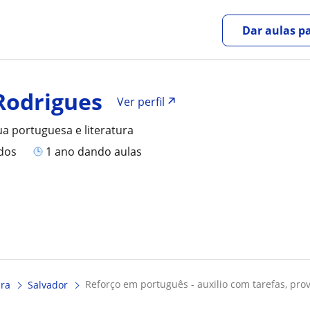
Dar aulas pa
Rodrigues
Ver perfil
ua portuguesa e literatura
ados
1 ano dando aulas
reforço em português - auxilio com tarefas, prov
ura
Salvador