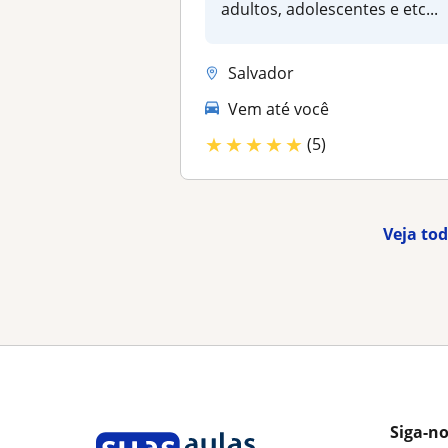
adultos, adolescentes e etc...
Salvador
Vem até você
★
★
★
★
★
(5)
Veja to
Siga-n