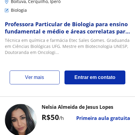
Boituva, Cerquilho, Iperó
Biologia
Professora Particular de Biologia para ensino
fundamental e médio e áreas correlatas para
graduandos e pós-graduandos
Técnica em química e farmácia Etec Sales Gomes. Graduanda
em Ciências Biológicas UFG. Mestre em Biotecnologia UNESP,
Doutoranda em Oncologi...
ver mais
Entrar em contato
Nelsia Almeida de Jesus Lopes
R$50
/h
Primeira aula gratuita