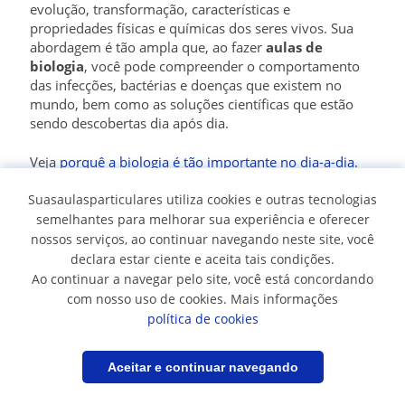
evolução, transformação, características e
propriedades físicas e químicas dos seres vivos. Sua
abordagem é tão ampla que, ao fazer
aulas de
biologia
, você pode compreender o comportamento
das infecções, bactérias e doenças que existem no
mundo, bem como as soluções científicas que estão
sendo descobertas dia após dia.
Veja
porquê a biologia é tão importante no dia-a-dia
.
Suasaulasparticulares utiliza cookies e outras tecnologias
🧪É difícil estudar biologia?
semelhantes para melhorar sua experiência e oferecer
nossos serviços, ao continuar navegando neste site, você
A biologia não é difícil, é apenas uma questão de
declara estar ciente e aceita tais condições.
escolher suas
aulas particulares
ou a instituição de
Ao continuar a navegar pelo site, você está concordando
ensino correta. O problema com o sistema educacional
com nosso uso de cookies. Mais informações
colombiano nos níveis básico e intermediário é a falta
política de cookies
de tempo para abordar plenamente todo o
conteúdo
acadêmico
. No caso da biologia, que é um assunto tão
Filtrar
Salvar pesquisa
Aceitar e continuar navegando
amplo, esta situação pode se tornar um problema
porque muitos tópicos importantes não são cobertos