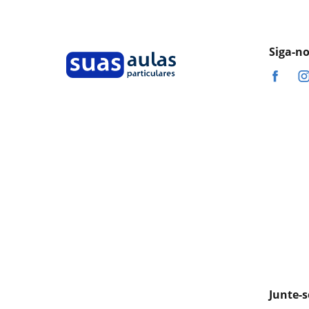
Siga-n
Junte-s