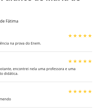
de Fátima
★
★
★
★
★
iência na prova do Enem.
★
★
★
★
★
stante, encontrei nela uma professora e uma
o didática.
★
★
★
★
★
comendo