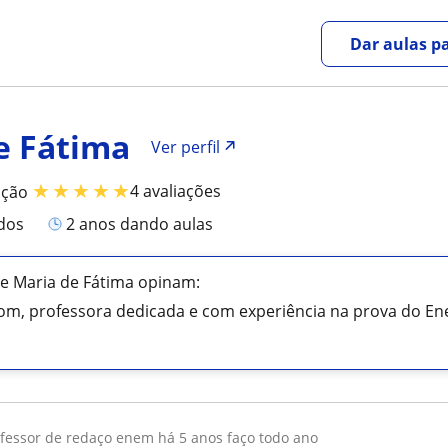
Dar aulas pa
e Fátima
Ver perfil
★
★
★
★
★
4 avaliações
ação
ados
2 anos dando aulas
e Maria de Fátima opinam:
om, professora dedicada e com experiência na prova do En
ofessor de redaço enem há 5 anos faço todo ano