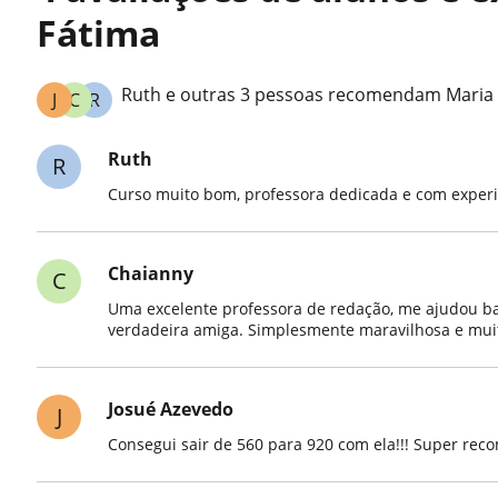
Fátima
Ruth e outras 3 pessoas recomendam Maria 
J
C
R
Ruth
R
Curso muito bom, professora dedicada e com exper
Chaianny
C
Uma excelente professora de redação, me ajudou ba
verdadeira amiga. Simplesmente maravilhosa e muit
Josué Azevedo
J
Consegui sair de 560 para 920 com ela!!! Super re