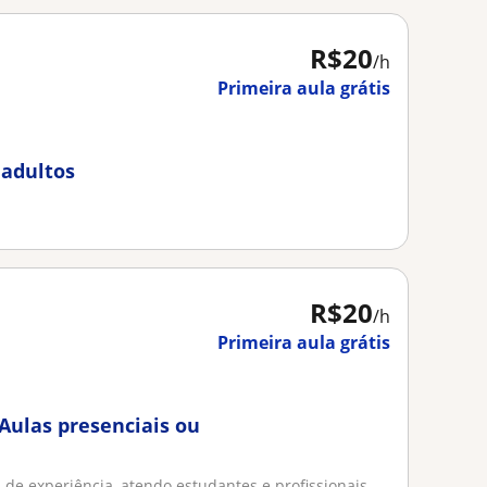
R$20
/h
Primeira aula grátis
 adultos
R$20
/h
Primeira aula grátis
 Aulas presenciais ou
de experiência, atendo estudantes e profissionais