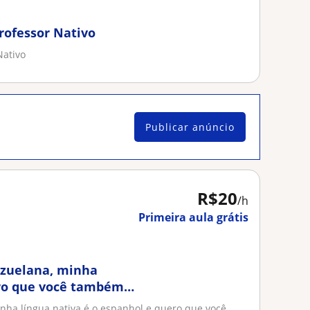
rofessor Nativo
Nativo
Publicar anúncio
R$20
/h
Primeira aula grátis
ezuelana, minha
ero que você também
ha língua nativa é o espanhol e quero que você