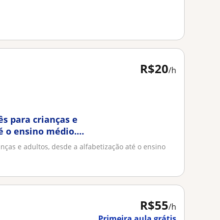
R$20
/h
s para crianças e
té o ensino médio.
nças e adultos, desde a alfabetização até o ensino
R$55
/h
Primeira aula grátis