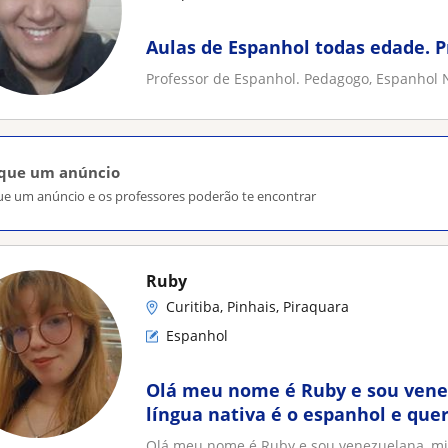
Aulas de Espanhol todas edade. P
Professor de Espanhol. Pedagogo, Espanhol 
ique um anúncio
ue um anúncio e os professores poderão te encontrar
Ruby
Curitiba, Pinhais, Piraquara
Espanhol
Olá meu nome é Ruby e sou ven
língua nativa é o espanhol e qu
fale essa língua maravilhosa
Olá meu nome é Ruby e sou venezuelana, min